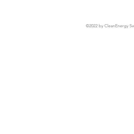
©2022 by CleanEnergy Sw